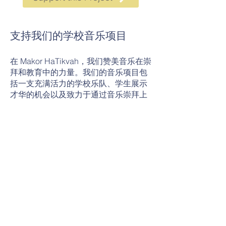
支持我们的学校音乐项目
在 Makor HaTikvah，我们赞美音乐在崇
拜和教育中的力量。我们的音乐项目包
括一支充满活力的学校乐队、学生展示
才华的机会以及致力于通过音乐崇拜上
帝的项目。我们相信音乐是学生表达信
仰和创造力的深刻方式。为了培养这些
才能并提供优质的音乐教育，我们需要
您的支持。我们邀请社区和支持者为我
们的音乐项目基金捐款。您的捐款将帮
助我们购买乐器、提供音乐课程和组织
表演。通过支持我们的音乐项目，您正
在帮助学生发展他们的音乐技能并增强
他们的信仰。每一笔捐款都会增强我们
的音乐项目并丰富我们学生的生活。加
入我们，培养对音乐和崇拜的热爱。今